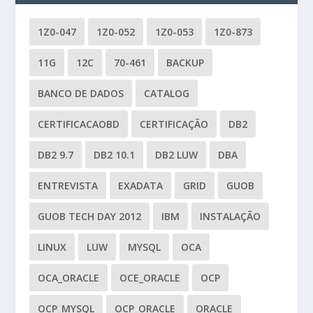
1Z0-047
1Z0-052
1Z0-053
1Z0-873
11G
12C
70-461
BACKUP
BANCO DE DADOS
CATALOG
CERTIFICACAOBD
CERTIFICAÇÃO
DB2
DB2 9.7
DB2 10.1
DB2 LUW
DBA
ENTREVISTA
EXADATA
GRID
GUOB
GUOB TECH DAY 2012
IBM
INSTALAÇÃO
LINUX
LUW
MYSQL
OCA
OCA_ORACLE
OCE_ORACLE
OCP
OCP_MYSQL
OCP_ORACLE
ORACLE