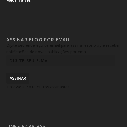
Meus Tuítes
ASSINAR BLOG POR EMAIL
Digite seu endereço de email para assinar este blog e receber
notificações de novas publicações por email.
ASSINAR
Junte-se a 2.818 outros assinantes
LINKS PARA RSS