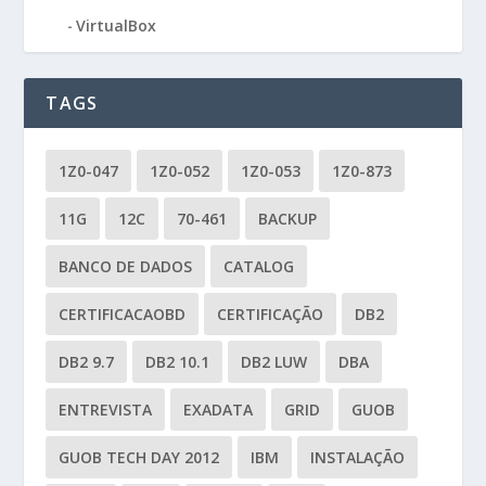
VirtualBox
TAGS
1Z0-047
1Z0-052
1Z0-053
1Z0-873
11G
12C
70-461
BACKUP
BANCO DE DADOS
CATALOG
CERTIFICACAOBD
CERTIFICAÇÃO
DB2
DB2 9.7
DB2 10.1
DB2 LUW
DBA
ENTREVISTA
EXADATA
GRID
GUOB
GUOB TECH DAY 2012
IBM
INSTALAÇÃO