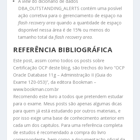
A
view
do dicionário de dados
DBA_OUTSTANDING_ALERTS
contém uma posível
ação corretiva para o gerenciamento de espaço na
flash recovery area
quando a quantidade de espaço
disponível nessa área é de 15% ou menos do
tamanho total da
flash recovery area
.
REFERÊNCIA BIBLIOGRÁFICA
Este post, assim como todos os posts sobre
Certificação OCP deste blog, são trechos do livro “OCP
Oracle Database 11g – Administração II (Guia do
Exame 1Z0-053)”, da editora Bookman –
www.bookman.com.br
Recomendo este livro a todos que pretendem estudar
para o exame. Meus posts são apenas algumas dicas
para quem já está estudando por outros materiais, e
por isso exige uma base de conhecimento anterior em
cada um dos capitulos. Para uma referência completa
de estudos é recomendado a compra do livro
correspondente, bem como a documentação oficial da