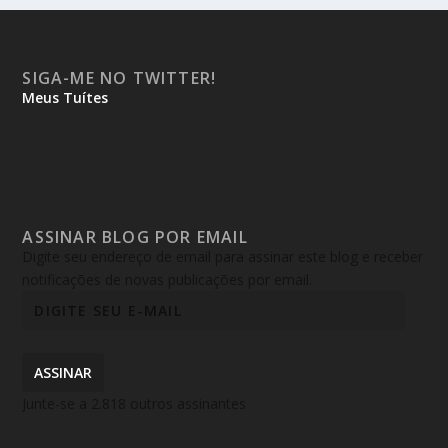
SIGA-ME NO TWITTER!
Meus Tuítes
ASSINAR BLOG POR EMAIL
Digite seu endereço de email para assinar este blog e receber
notificações de novas publicações por email.
ASSINAR
Junte-se a 2.818 outros assinantes