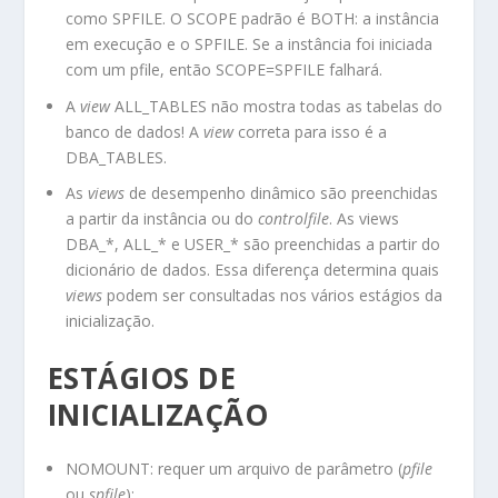
como SPFILE. O SCOPE padrão é BOTH: a instância
em execução e o SPFILE. Se a instância foi iniciada
com um pfile, então SCOPE=SPFILE falhará.
A
view
ALL_TABLES não mostra todas as tabelas do
banco de dados! A
view
correta para isso é a
DBA_TABLES.
As
views
de desempenho dinâmico são preenchidas
a partir da instância ou do
controlfile
. As views
DBA_*, ALL_* e USER_* são preenchidas a partir do
dicionário de dados. Essa diferença determina quais
views
podem ser consultadas nos vários estágios da
inicialização.
ESTÁGIOS DE
INICIALIZAÇÃO
NOMOUNT: requer um arquivo de parâmetro (
pfile
ou
spfile
);