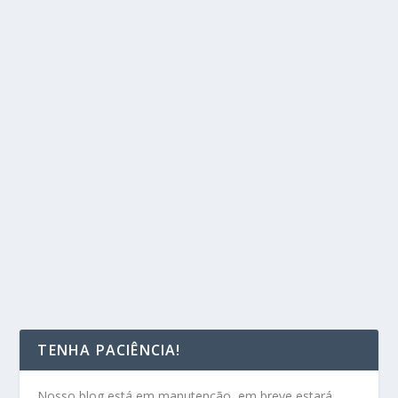
TENHA PACIÊNCIA!
Nosso blog está em manutenção, em breve estará