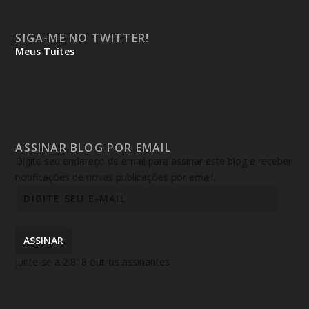
SIGA-ME NO TWITTER!
Meus Tuítes
ASSINAR BLOG POR EMAIL
Digite seu endereço de email para assinar este blog e receber
notificações de novas publicações por email.
ASSINAR
Junte-se a 2.818 outros assinantes