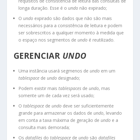
requisitos de consistência de leitura das consultas de
longa duração. Esse é o
undo
não expirado;
O
undo
expirado são dados que não são mais
necessários para a consistência de leitura e podem
ser sobrescritos a qualquer momento à medida que
o espaço nos segmentos de
undo
é reutilizado.
GERENCIAR
UNDO
Uma instância usará segmenos de
undo
em um
tablespace
de
undo
designado;
Podem existir mais
tablespaces
de
undo
, mas
somente um de cada vez será usado;
O
tablespace
de
undo
deve ser suficientemente
grande para armazenar os dados de
undo
, levando
em conta a taxa máxima de geração de
undo
e a
consulta mais demorada;
Os
datafiles
do
tablespace
de
undo
são
datafiles