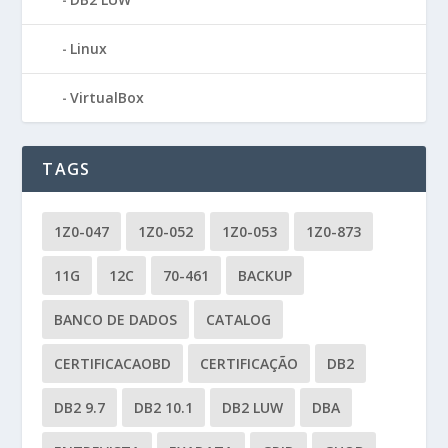
Linux
VirtualBox
TAGS
1Z0-047
1Z0-052
1Z0-053
1Z0-873
11G
12C
70-461
BACKUP
BANCO DE DADOS
CATALOG
CERTIFICACAOBD
CERTIFICAÇÃO
DB2
DB2 9.7
DB2 10.1
DB2 LUW
DBA