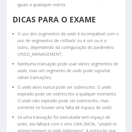
iguais a quaisquer outros.
DICAS PARA O EXAME
O uso dos segmentos de
undo
é incompatível com o
uso de segmentos de
rollback
: ou é um ou é o
outro, dependendo da configuração do parâmetro
UNDO_MANAGEMENT
;
Nenhuma transação pode usar vários segmentos de
undo
, mas um segmento de
undo
pode suportar
várias transações;
O
undo
ativo nunca pode ser sobrescrito. O
undo
expirado pode ser sobrescrito a qualquer momento.
O
undo
não expirado pode ser sobrescrito, mas
somente se houver uma falta de espaço de
undo
;
Se uma transação for executada sem espaço de
undo, ela falhará com o erro
ORA-30036
, “
unable to
extend segment in undo tablespace
“. A instrução que