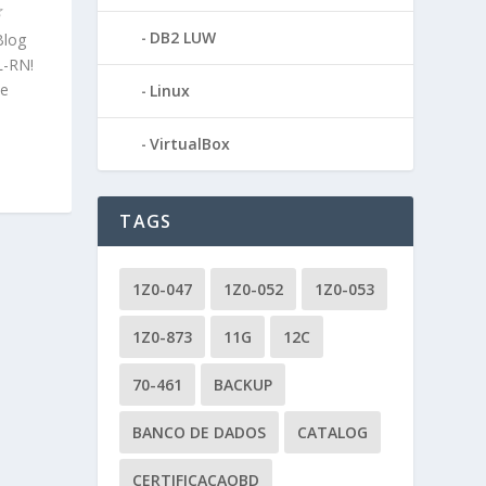
DB2 LUW
Blog
L-RN!
 e
Linux
VirtualBox
TAGS
1Z0-047
1Z0-052
1Z0-053
1Z0-873
11G
12C
70-461
BACKUP
BANCO DE DADOS
CATALOG
CERTIFICACAOBD