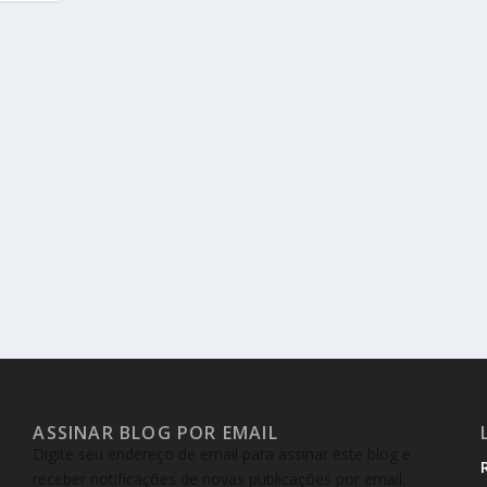
ASSINAR BLOG POR EMAIL
Digite seu endereço de email para assinar este blog e
receber notificações de novas publicações por email.