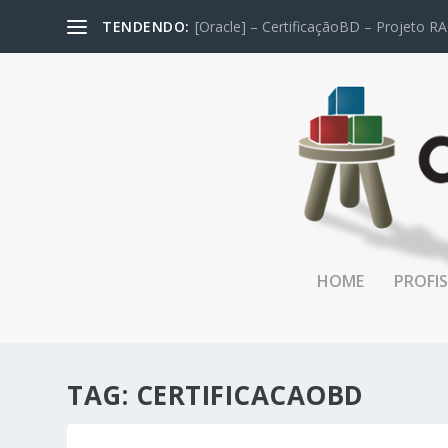
TENDENDO:
[Oracle] – CertificaçãoBD – Projeto RA
HOME
PROFIS
TAG:
CERTIFICACAOBD