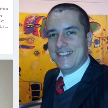
os
 vai
ica …
.