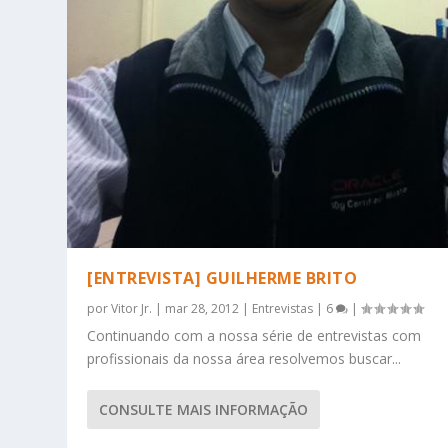
[ENTREVISTA] GUILHERME BRITO
por
Vitor Jr.
|
mar 28, 2012
|
Entrevistas
|
6
|
Continuando com a nossa série de entrevistas com
profissionais da nossa área resolvemos buscar...
CONSULTE MAIS INFORMAÇÃO