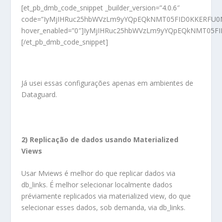
[et_pb_dmb_code_snippet _builder_version=”4.0.6″
code=”IyMjIHRuc25hbWVzLm9yYQpEQkNMT05FID0KKERFU0
hover_enabled=”0″]IyMjIHRuc25hbWVzLm9yYQpEQkNMT0
[/et_pb_dmb_code_snippet]
Já usei essas configurações apenas em ambientes de
Dataguard.
2) Replicação de dados usando Materialized
Views
Usar Mviews é melhor do que replicar dados via
db_links. É melhor selecionar localmente dados
préviamente replicados via materialized view, do que
selecionar esses dados, sob demanda, via db_links.