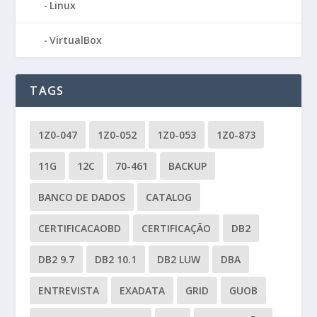
Linux
VirtualBox
TAGS
1Z0-047
1Z0-052
1Z0-053
1Z0-873
11G
12C
70-461
BACKUP
BANCO DE DADOS
CATALOG
CERTIFICACAOBD
CERTIFICAÇÃO
DB2
DB2 9.7
DB2 10.1
DB2 LUW
DBA
ENTREVISTA
EXADATA
GRID
GUOB