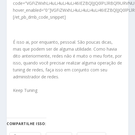
code=”VGFiZWxhLi4uLi4uLi4uLi46IEZBQlJJQ0lPLlRBQl9UR
hover_enabled=”0″]VGFiZWxhLi4uLi4uLi4uLi46IEZBQlJJQ
[/et_pb_dmb_code_snippet]
É isso ai, por enquanto, pessoal. São poucas dicas,
mas que podem ser de alguma utilidade. Como havia
dito anteriormente, redes não é muito o meu forte, por
isso, quando você precisar realizar alguma operação de
tuning de redes, faça isso em conjunto com seu
administrador de redes.
Keep Tuning
COMPARTILHE ISSO: