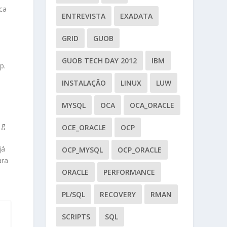
ica
ENTREVISTA
EXADATA
GRID
GUOB
GUOB TECH DAY 2012
IBM
p.
INSTALAÇÃO
LINUX
LUW
MYSQL
OCA
OCA_ORACLE
1g
OCE_ORACLE
OCP
já
OCP_MYSQL
OCP_ORACLE
ara
ORACLE
PERFORMANCE
PL/SQL
RECOVERY
RMAN
SCRIPTS
SQL