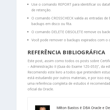
Use o comando
REPORT
para identificar os dat
de retenção.
O comando
CROSSCHECK
valida as entradas de
backups em disco ou fita.
O comando
DELETE OBSOLETE
remove os backu
Você pode remover o backups expirados com o
REFERÊNCIA BIBLIOGRÁFICA
Este post, assim como todos os posts sobre Certif
– Administração II (Guia do Exame 1Z0-053)”, da
Recomendo este livro a todos que pretendem estu
está estudando por outros materiais, e por isso e
uma referência completa de estudos é recomenda
oficial da Oracle.
Milton Bastos é DBA Oracle e Des