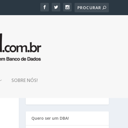
TENHA PACIÊNCIA!
SOBRE NÓS!
Nosso blog está em manutenção, em
breve estará estável novamente!
Quero ser um DBA!