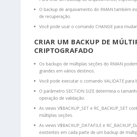
O backup de arquivamento do RMAN também inclui
de recuperação.
Você pode usar o comando
CHANGE
para mudar
CRIAR UM BACKUP DE MÚLTI
CRIPTOGRAFADO
Os backups de múltiplas seções do RMAN podem r
grandes em vários destinos.
Você pode executar o comando
VALIDATE
para 
O parâmetro
SECTION SIZE
determina o tamanho
operação de validação.
As views
V$BACKUP_SET
e
RC_BACKUP_SET
con
múltiplas seções.
As views
V$BACKUP_DATAFILE
e
RC_BACKUP_D
existentes em cada parte de um backup de múltip