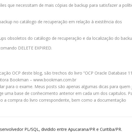
afiles que necessitam de mais cópias de backup para satisfazer a polít
 backup no catálogo de recuperação em relação à existência dos
ps obsoletos do catálogo de recuperação e da localização do backu
 comando
DELETE EXPIRED
.
icação OCP deste blog, são trechos do livro “OCP Oracle Database 1
 editora Bookman – www.bookman.com.br
dar para o exame. Meus posts são apenas algumas dicas para quem 
xige uma base de conhecimento anterior em cada um dos capitulos. P
do a compra do livro correspondente, bem como a documentação
envolvedor PL/SQL, dividido entre Apucarana/PR e Curitiba/PR.