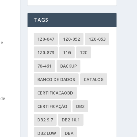
TAGS
1Z0-047
1Z0-052
1Z0-053
 e
1Z0-873
11G
12C
70-461
BACKUP
BANCO DE DADOS
CATALOG
CERTIFICACAOBD
 de
CERTIFICAÇÃO
DB2
DB2 9.7
DB2 10.1
DB2 LUW
DBA