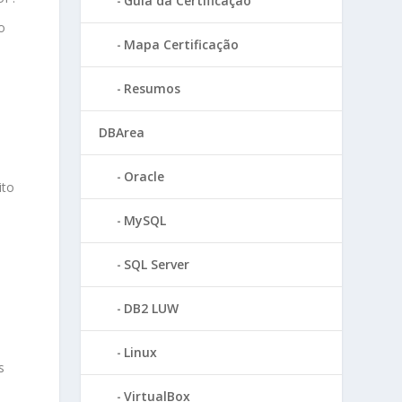
Guia da Certificação
o
Mapa Certificação
Resumos
DBArea
Oracle
ito
MySQL
SQL Server
DB2 LUW
Linux
s
VirtualBox