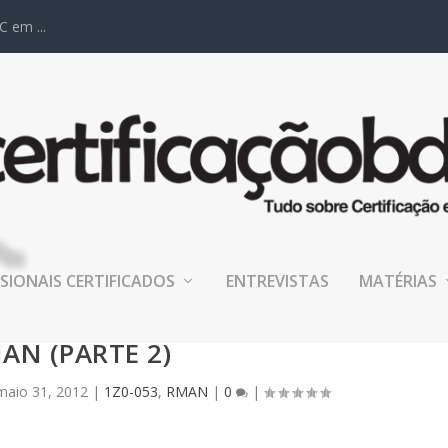
C em ...
SIONAIS CERTIFICADOS
ENTREVISTAS
MATÉRIAS
APÍTULO 4: CRIANDO BACKUPS DO
AN (PARTE 2)
maio 31, 2012
|
1Z0-053
,
RMAN
|
0
|