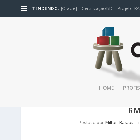
TENDENDO:
[Oracle] – CertificaçãoBD – Projeto RA
HOME
PROFIS
[ORACLE] OCP 11G – C
RM
Postado por
Milton Bastos
|