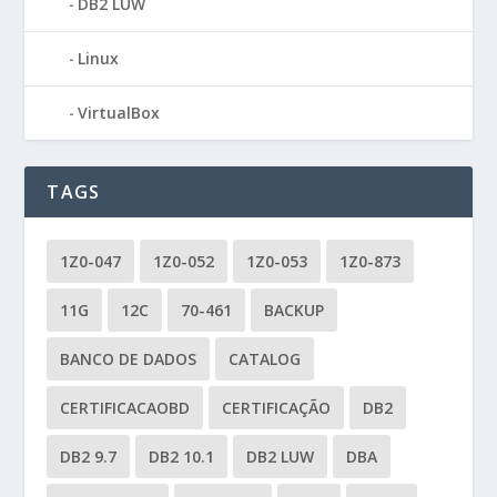
DB2 LUW
Linux
VirtualBox
TAGS
1Z0-047
1Z0-052
1Z0-053
1Z0-873
11G
12C
70-461
BACKUP
BANCO DE DADOS
CATALOG
CERTIFICACAOBD
CERTIFICAÇÃO
DB2
DB2 9.7
DB2 10.1
DB2 LUW
DBA