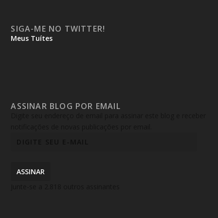
SIGA-ME NO TWITTER!
Meus Tuítes
ASSINAR BLOG POR EMAIL
Digite seu endereço de email para assinar este blog e receber
notificações de novas publicações por email.
ASSINAR
Junte-se a 2.818 outros assinantes