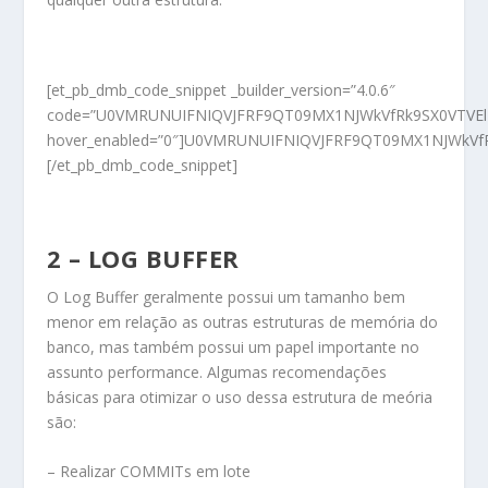
[et_pb_dmb_code_snippet _builder_version=”4.0.6″
code=”U0VMRUNUIFNIQVJFRF9QT09MX1NJWkVfRk9SX0VTVE
hover_enabled=”0″]U0VMRUNUIFNIQVJFRF9QT09MX1NJWk
[/et_pb_dmb_code_snippet]
2 – LOG BUFFER
O Log Buffer geralmente possui um tamanho bem
menor em relação as outras estruturas de memória do
banco, mas também possui um papel importante no
assunto performance. Algumas recomendações
básicas para otimizar o uso dessa estrutura de meória
são:
– Realizar COMMITs em lote