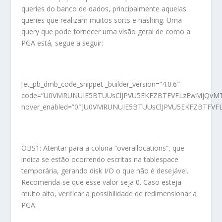
queries do banco de dados, principalmente aquelas
queries que realizam muitos sorts e hashing. Uma
query que pode fornecer uma visão geral de como a
PGA está, segue a seguir:
[et_pb_dmb_code_snippet _builder_version=”4.0.6″
code=”U0VMRUNUIE5BTUUsClJPVU5EKFZBTFVFLzEwMjQvMTA
hover_enabled=”0″]U0VMRUNUIE5BTUUsClJPVU5EKFZBTFV
OBS1: Atentar para a coluna “overallocations”, que
indica se estão ocorrendo escritas na tablespace
temporária, gerando disk I/O o que não é desejável.
Recomenda-se que esse valor seja 0. Caso esteja
muito alto, verificar a possibilidade de redimensionar a
PGA.