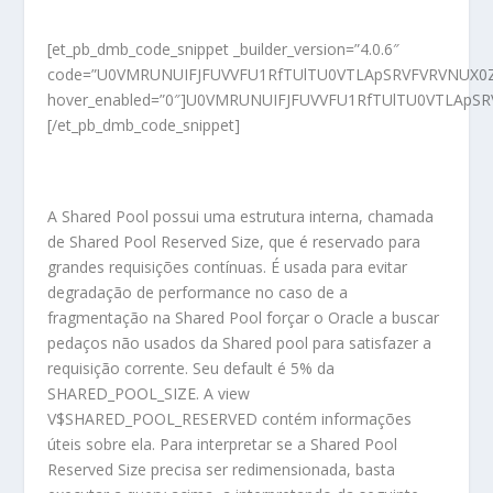
[et_pb_dmb_code_snippet _builder_version=”4.0.6″
code=”U0VMRUNUIFJFUVVFU1RfTUlTU0VTLApSRVFVRVNUX0
hover_enabled=”0″]U0VMRUNUIFJFUVVFU1RfTUlTU0VTLAp
[/et_pb_dmb_code_snippet]
A Shared Pool possui uma estrutura interna, chamada
de Shared Pool Reserved Size, que é reservado para
grandes requisições contínuas. É usada para evitar
degradação de performance no caso de a
fragmentação na Shared Pool forçar o Oracle a buscar
pedaços não usados da Shared pool para satisfazer a
requisição corrente. Seu default é 5% da
SHARED_POOL_SIZE. A view
V$SHARED_POOL_RESERVED contém informações
úteis sobre ela. Para interpretar se a Shared Pool
Reserved Size precisa ser redimensionada, basta