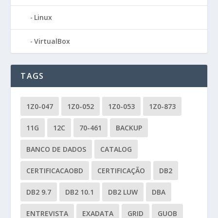
Linux
VirtualBox
TAGS
1Z0-047
1Z0-052
1Z0-053
1Z0-873
11G
12C
70-461
BACKUP
BANCO DE DADOS
CATALOG
CERTIFICACAOBD
CERTIFICAÇÃO
DB2
DB2 9.7
DB2 10.1
DB2 LUW
DBA
ENTREVISTA
EXADATA
GRID
GUOB