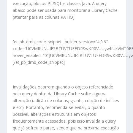
execução, blocos PL/SQL e classes Java. A query
abaixo pode ser usada para monitorar a Library Cache
(atentar para as colunas RATIO):
[et_pb_dmb_code_snippet _builder_version=”4.0.6″
code=”U0VMRUNUIE5BTUVTUEFDRSwKR0VUUywKUkVMT0FEUy
hover_enabled=”0″]U0VMRUNUIE5BTUVTUEFDRSwKR0VUUyw
[/et_pb_dmb_code_snippet]
Invalidações ocorrem quando o objeto referenciado
pela query dentro da Library Cache sofre alguma
alteração (adição de colunas, grants, criação de indices
e etc). Portanto, recomenda-se evitar, o quanto
possível, alterações estruturais em objetos
frequentemente acessados, pois isso invalida a query
que já sofreu o parse, sendo que na próxima execução