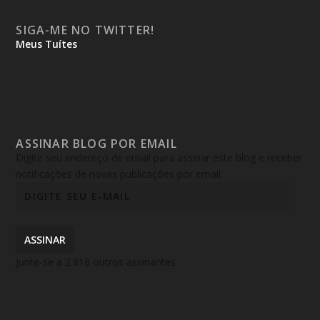
SIGA-ME NO TWITTER!
Meus Tuítes
ASSINAR BLOG POR EMAIL
Digite seu endereço de email para assinar este blog e receber
notificações de novas publicações por email.
ASSINAR
Junte-se a 2.818 outros assinantes