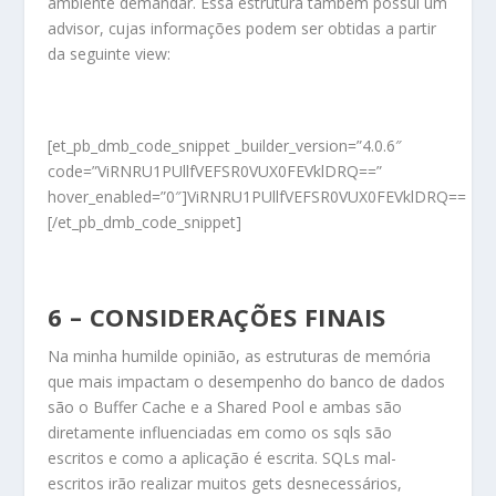
ambiente demandar. Essa estrutura também possui um
advisor, cujas informações podem ser obtidas a partir
da seguinte view:
[et_pb_dmb_code_snippet _builder_version=”4.0.6″
code=”ViRNRU1PUllfVEFSR0VUX0FEVklDRQ==”
hover_enabled=”0″]ViRNRU1PUllfVEFSR0VUX0FEVklDRQ==
[/et_pb_dmb_code_snippet]
6 – CONSIDERAÇÕES FINAIS
Na minha humilde opinião, as estruturas de memória
que mais impactam o desempenho do banco de dados
são o Buffer Cache e a Shared Pool e ambas são
diretamente influenciadas em como os sqls são
escritos e como a aplicação é escrita. SQLs mal-
escritos irão realizar muitos gets desnecessários,