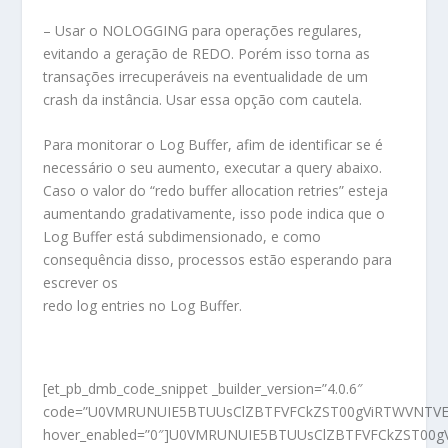
– Usar o NOLOGGING para operações regulares,
evitando a geração de REDO. Porém isso torna as
transações irrecuperáveis na eventualidade de um
crash da instância. Usar essa opção com cautela.
Para monitorar o Log Buffer, afim de identificar se é
necessário o seu aumento, executar a query abaixo.
Caso o valor do “redo buffer allocation retries” esteja
aumentando gradativamente, isso pode indica que o
Log Buffer está subdimensionado, e como
consequência disso, processos estão esperando para
escrever os
redo log entries no Log Buffer.
[et_pb_dmb_code_snippet _builder_version=”4.0.6″
code=”U0VMRUNUIE5BTUUsClZBTFVFCkZST00gViRTWVNTVEF
hover_enabled=”0″]U0VMRUNUIE5BTUUsClZBTFVFCkZST00g