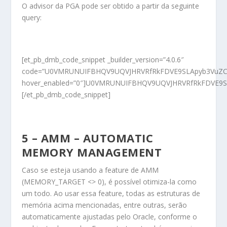
O advisor da PGA pode ser obtido a partir da seguinte
query:
[et_pb_dmb_code_snippet _builder_version=”4.0.6″
code=”U0VMRUNUIFBHQV9UQVJHRVRfRkFDVE9SLApyb3VuZCh
hover_enabled=”0″]U0VMRUNUIFBHQV9UQVJHRVRfRkFDVE9
[/et_pb_dmb_code_snippet]
5 – AMM – AUTOMATIC
MEMORY MANAGEMENT
Caso se esteja usando a feature de AMM
(MEMORY_TARGET <> 0), é possível otimiza-la como
um todo. Ao usar essa feature, todas as estruturas de
memória acima mencionadas, entre outras, serão
automaticamente ajustadas pelo Oracle, conforme o