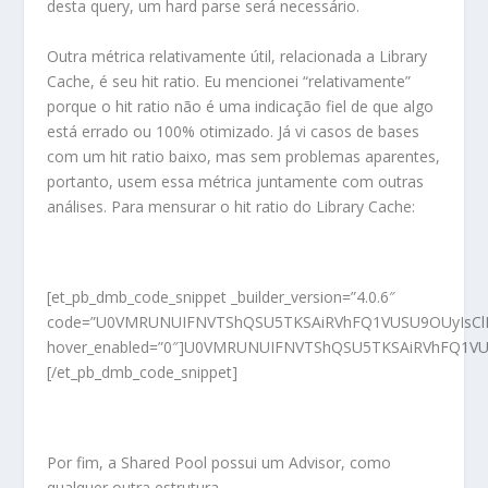
desta query, um hard parse será necessário.
Outra métrica relativamente útil, relacionada a Library
Cache, é seu hit ratio. Eu mencionei “relativamente”
porque o hit ratio não é uma indicação fiel de que algo
está errado ou 100% otimizado. Já vi casos de bases
com um hit ratio baixo, mas sem problemas aparentes,
portanto, usem essa métrica juntamente com outras
análises. Para mensurar o hit ratio do Library Cache:
[et_pb_dmb_code_snippet _builder_version=”4.0.6″
code=”U0VMRUNUIFNVTShQSU5TKSAiRVhFQ1VUSU9OUyIsClN
hover_enabled=”0″]U0VMRUNUIFNVTShQSU5TKSAiRVhFQ1V
[/et_pb_dmb_code_snippet]
Por fim, a Shared Pool possui um Advisor, como
qualquer outra estrutura.