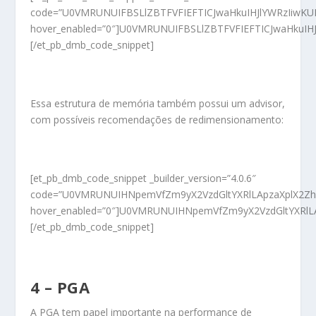
code=”U0VMRUNUIFBSLlZBTFVFIEFTICJwaHkuIHJlYWRzIiw
hover_enabled=”0″]U0VMRUNUIFBSLlZBTFVFIEFTICJwaHk
[/et_pb_dmb_code_snippet]
Essa estrutura de memória também possui um advisor,
com possíveis recomendações de redimensionamento:
[et_pb_dmb_code_snippet _builder_version=”4.0.6″
code=”U0VMRUNUIHNpemVfZm9yX2VzdGltYXRlLApzaXplX2Z
hover_enabled=”0″]U0VMRUNUIHNpemVfZm9yX2VzdGltYXR
[/et_pb_dmb_code_snippet]
4 – PGA
A PGA tem papel importante na performance de