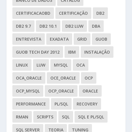
BANCO DE DADOS
CATALOG
CERTIFICACAOBD
CERTIFICAÇÃO
DB2
DB2 9.7
DB2 10.1
DB2 LUW
DBA
ENTREVISTA
EXADATA
GRID
GUOB
GUOB TECH DAY 2012
IBM
INSTALAÇÃO
LINUX
LUW
MYSQL
OCA
OCA_ORACLE
OCE_ORACLE
OCP
OCP_MYSQL
OCP_ORACLE
ORACLE
PERFORMANCE
PL/SQL
RECOVERY
RMAN
SCRIPTS
SQL
SQL E PL/SQL
SQL SERVER
TEORIA
TUNING