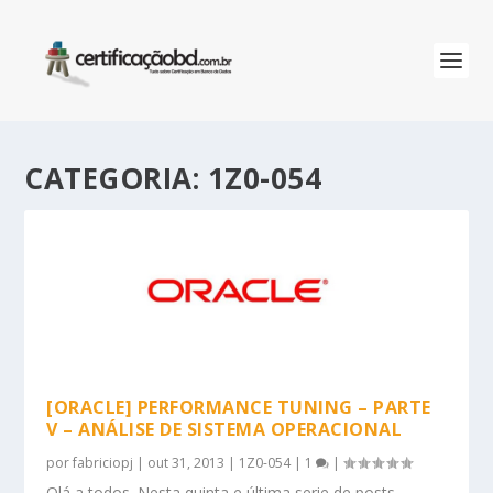
CATEGORIA:
1Z0-054
[ORACLE] PERFORMANCE TUNING – PARTE
V – ANÁLISE DE SISTEMA OPERACIONAL
por
fabriciopj
|
out 31, 2013
|
1Z0-054
|
1
|
Olá a todos. Nesta quinta e última serie de posts