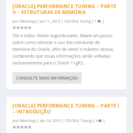
[ORACLE] PERFORMANCE TUNING – PARTE
II – ESTRUTURAS DE MEMÓRIA
por
fabriciopj
|
jun 11, 2013
|
1Z0-054
,
Tuning
|
1
|
Olá a todos. Nesta segunda parte, falarei um pouco
sobre como otimizar o uso das estruturas de
memória do Oracle, afim de obter o máximo destas.
Lembrando que essas informações serão voltadas
exclusivamente para o Oracle 11gR2....
CONSULTE MAIS INFORMAÇÃO
[ORACLE] PERFORMANCE TUNING – PARTE I
– INTRODUÇÃO
por
fabriciopj
|
abr 16, 2013
|
1Z0-054
,
Tuning
|
4
|