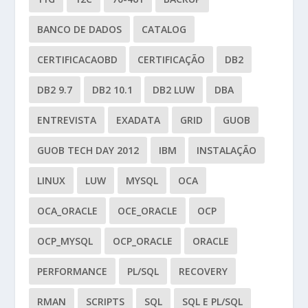
BANCO DE DADOS
CATALOG
CERTIFICACAOBD
CERTIFICAÇÃO
DB2
DB2 9.7
DB2 10.1
DB2 LUW
DBA
ENTREVISTA
EXADATA
GRID
GUOB
GUOB TECH DAY 2012
IBM
INSTALAÇÃO
LINUX
LUW
MYSQL
OCA
OCA_ORACLE
OCE_ORACLE
OCP
OCP_MYSQL
OCP_ORACLE
ORACLE
PERFORMANCE
PL/SQL
RECOVERY
RMAN
SCRIPTS
SQL
SQL E PL/SQL