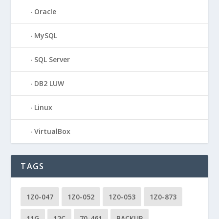
Oracle
MySQL
SQL Server
DB2 LUW
Linux
VirtualBox
TAGS
1Z0-047
1Z0-052
1Z0-053
1Z0-873
11G
12C
70-461
BACKUP