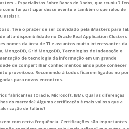
sters – Especialistas
Sobre Banco de Dados, que reuniu 7 fer
e como foi participar desse evento e também o que rolou
de
 assistir.
oso. Tive o prazer de ser convidado pela iMasters para fal
e alta-disponibilidade no Oracle Real Application Clusters
es nomes da área de TI e assuntos muito interessantes da
ta, MongoDB, Grid MongoDB, Tecnologias de Indexação e
ementação de tecnologia da informação em um grande
idade de compartilhar conhecimentos ainda pute conhecer
ito proveitoso. Recomendo à todos ficarem ligados no por
ulgadas para novos encontros.
ios fabricantes (Oracle,
Microsoft, IBM). Qual as diferenças
olhos do mercado? Alguma certificação é mais valiosa
que a
alorização de Salário?
azem com certa frequência. Certificações são importantes
m não considero que uma seja “mais valiosa” que outra, e 