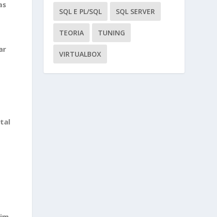
as
SQL E PL/SQL
SQL SERVER
TEORIA
TUNING
ar
VIRTUALBOX
tal
sim