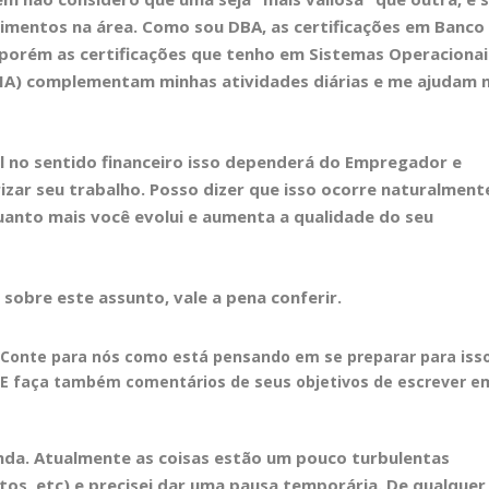
mentos na área. Como sou DBA, as certificações em Banco
porém as certificações que tenho em Sistemas Operacionai
 SNIA) complementam minhas atividades diárias e me ajudam 
al no sentido financeiro isso dependerá do Empregador e
izar seu trabalho. Posso dizer que isso ocorre naturalment
uanto mais você evolui e aumenta a qualidade do seu
sobre este assunto, vale a pena conferir.
 Conte para nós como está pensando em se preparar para iss
? E faça também comentários de seus objetivos de escrever e
inda. Atualmente as coisas estão um pouco turbulentas
tos, etc) e precisei dar uma pausa temporária. De qualquer