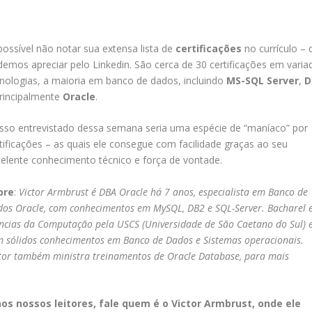
ossível não notar sua extensa lista de
certificações
no currículo – 
emos apreciar pelo Linkedin. São cerca de 30 certificações em varia
nologias, a maioria em banco de dados, incluindo
MS-SQL Server
,
D
rincipalmente
Oracle
.
sso entrevistado dessa semana seria uma espécie de “maníaco” por
tificações – as quais ele consegue com facilidade graças ao seu
elente conhecimento técnico e força de vontade.
bre
:
Victor Armbrust
é DBA Oracle há 7 anos, especialista em Banco de
os Oracle, com conhecimentos em MySQL, DB2 e SQL-Server. Bacharel
ncias da Computação pela USCS (Universidade de São Caetano do Sul) 
 sólidos conhecimentos em Banco de Dados e Sistemas operacionais.
tor também ministra treinamentos de Oracle Database, para mais
aos nossos leitores, fale quem é o Victor Armbrust, onde ele