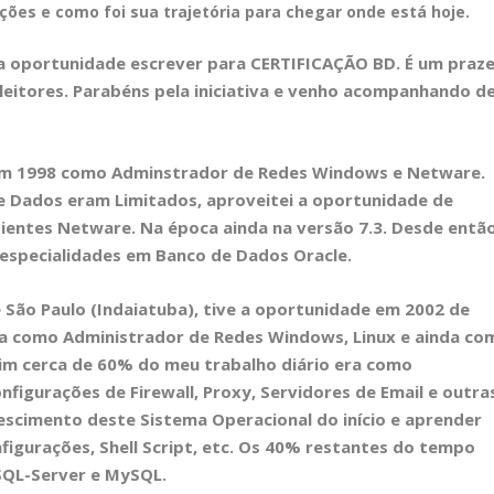
nções e como foi sua trajetória para chegar onde está hoje.
 a oportunidade escrever para
CERTIFICAÇÃO BD
. É um praz
leitores. Parabéns pela iniciativa e venho acompanhando d
 em 1998 como Adminstrador de Redes Windows e Netware.
Dados eram Limitados, aproveitei a oportunidade de
ientes Netware. Na época ainda na versão 7.3. Desde entã
especialidades em Banco de Dados Oracle.
de São Paulo (Indaiatuba), tive a oportunidade em 2002 de
ta como Administrador de Redes Windows, Linux e ainda co
im cerca de 60% do meu trabalho diário era como
figurações de Firewall, Proxy, Servidores de Email e outra
escimento deste Sistema Operacional do início e aprender
figurações, Shell Script, etc. Os 40% restantes do tempo
SQL-Server e MySQL.