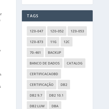
er
TAGS
e
1Z0-047
1Z0-052
1Z0-053
1Z0-873
11G
12C
o
70-461
BACKUP
BANCO DE DADOS
CATALOG
CERTIFICACAOBD
m
CERTIFICAÇÃO
DB2
s
DB2 9.7
DB2 10.1
DB2 LUW
DBA