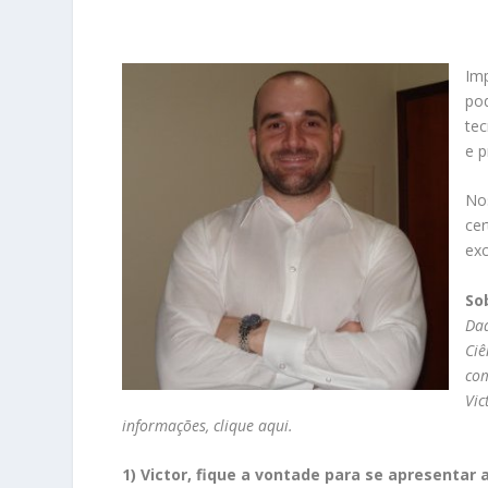
Imp
pod
tec
e p
No
cer
exc
So
Dad
Ciê
com
Vic
informações,
clique aqui
.
1) Victor, fique a vontade para se apresentar 