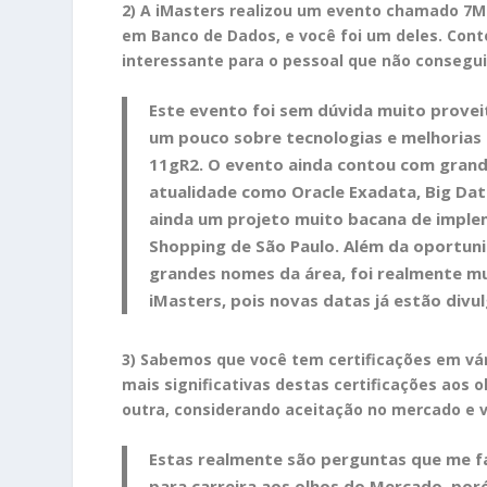
2) A iMasters realizou um evento chamado 7Ma
em Banco de Dados, e você foi
um deles. Cont
interessante para o pessoal que não conseguiu
Este evento foi sem dúvida muito proveit
um pouco sobre tecnologias e melhorias d
11gR2. O evento ainda contou com grand
atualidade como Oracle Exadata, Big Da
ainda um projeto muito bacana de impl
Shopping de São Paulo. Além da oportun
grandes nomes da área, foi realmente mu
iMasters, pois novas datas já estão div
3) Sabemos que você tem certificações em vár
mais significativas destas
certificações aos 
outra, considerando aceitação no mercado e v
Estas realmente são perguntas que me f
para carreira aos olhos do Mercado, poré