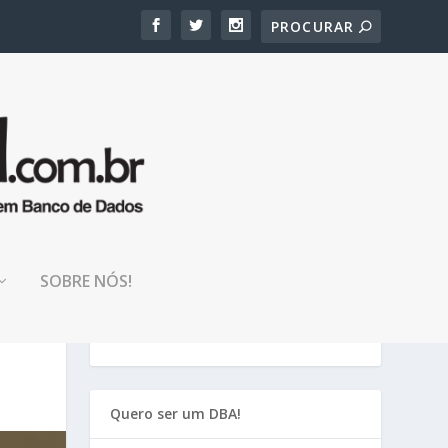
TENHA PACIÊNCIA!
SOBRE NÓS!
Nosso blog está em manutenção, em
breve estará estável novamente!
Quero ser um DBA!