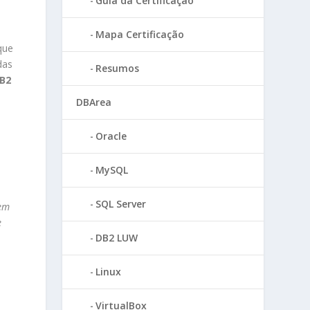
Guia da Certificação
Mapa Certificação
que
das
Resumos
B2
DBArea
Oracle
MySQL
SQL Server
 em
e
DB2 LUW
Linux
VirtualBox