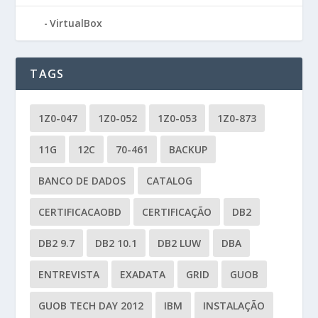
VirtualBox
TAGS
1Z0-047
1Z0-052
1Z0-053
1Z0-873
11G
12C
70-461
BACKUP
BANCO DE DADOS
CATALOG
CERTIFICACAOBD
CERTIFICAÇÃO
DB2
DB2 9.7
DB2 10.1
DB2 LUW
DBA
ENTREVISTA
EXADATA
GRID
GUOB
GUOB TECH DAY 2012
IBM
INSTALAÇÃO