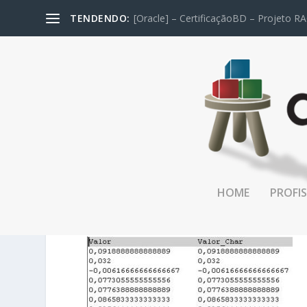
TENDENDO:
[Oracle] – CertificaçãoBD – Projeto RA
HOME
PROFIS
RESULTADO_SELECT_3