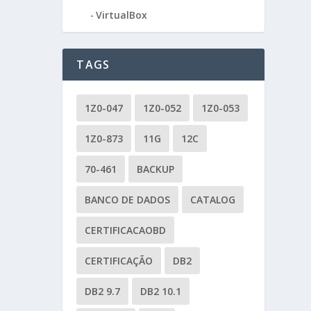
VirtualBox
TAGS
1Z0-047
1Z0-052
1Z0-053
1Z0-873
11G
12C
70-461
BACKUP
BANCO DE DADOS
CATALOG
CERTIFICACAOBD
CERTIFICAÇÃO
DB2
DB2 9.7
DB2 10.1