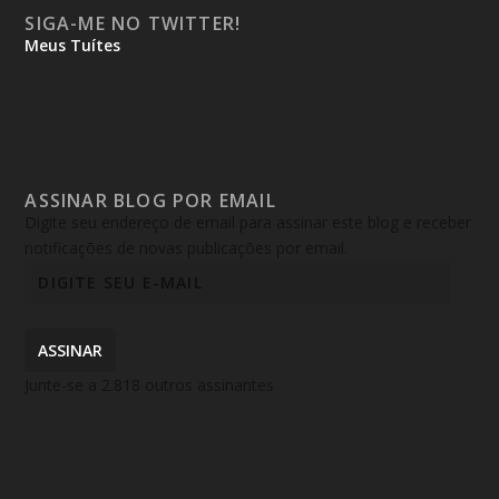
SIGA-ME NO TWITTER!
Meus Tuítes
ASSINAR BLOG POR EMAIL
Digite seu endereço de email para assinar este blog e receber
notificações de novas publicações por email.
ASSINAR
Junte-se a 2.818 outros assinantes