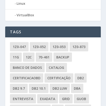
Linux
VirtualBox
TAGS
1Z0-047
1Z0-052
1Z0-053
1Z0-873
11G
12C
70-461
BACKUP
BANCO DE DADOS
CATALOG
CERTIFICACAOBD
CERTIFICAÇÃO
DB2
DB2 9.7
DB2 10.1
DB2 LUW
DBA
ENTREVISTA
EXADATA
GRID
GUOB