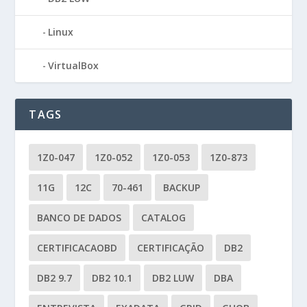
Linux
VirtualBox
TAGS
1Z0-047
1Z0-052
1Z0-053
1Z0-873
11G
12C
70-461
BACKUP
BANCO DE DADOS
CATALOG
CERTIFICACAOBD
CERTIFICAÇÃO
DB2
DB2 9.7
DB2 10.1
DB2 LUW
DBA