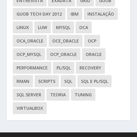
ENTREVISTA
EXADATA
GRID
GUOB
GUOB TECH DAY 2012
IBM
INSTALAÇÃO
LINUX
LUW
MYSQL
OCA
OCA_ORACLE
OCE_ORACLE
OCP
OCP_MYSQL
OCP_ORACLE
ORACLE
PERFORMANCE
PL/SQL
RECOVERY
RMAN
SCRIPTS
SQL
SQL E PL/SQL
SQL SERVER
TEORIA
TUNING
VIRTUALBOX