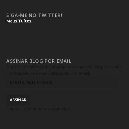
SIGA-ME NO TWITTER!
Meus Tuítes
ASSINAR BLOG POR EMAIL
Digite seu endereço de email para assinar este blog e receber
notificações de novas publicações por email.
ASSINAR
Junte-se a 2.818 outros assinantes