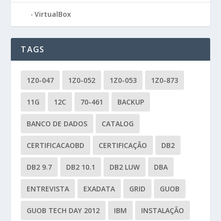
VirtualBox
TAGS
1Z0-047
1Z0-052
1Z0-053
1Z0-873
11G
12C
70-461
BACKUP
BANCO DE DADOS
CATALOG
CERTIFICACAOBD
CERTIFICAÇÃO
DB2
DB2 9.7
DB2 10.1
DB2 LUW
DBA
ENTREVISTA
EXADATA
GRID
GUOB
GUOB TECH DAY 2012
IBM
INSTALAÇÃO