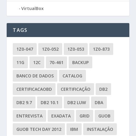
VirtualBox
TAGS
1Z0-047
1Z0-052
1Z0-053
1Z0-873
11G
12C
70-461
BACKUP
BANCO DE DADOS
CATALOG
CERTIFICACAOBD
CERTIFICAÇÃO
DB2
DB2 9.7
DB2 10.1
DB2 LUW
DBA
ENTREVISTA
EXADATA
GRID
GUOB
GUOB TECH DAY 2012
IBM
INSTALAÇÃO