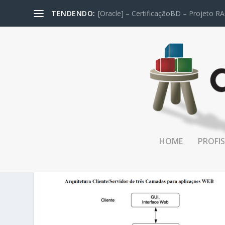
TENDENDO:
[Oracle] – CertificaçãoBD – Projeto RA
HOME
PROFIS
CLIP_IMAGE010_THUMB