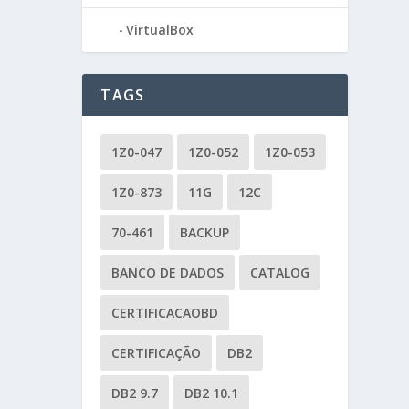
VirtualBox
TAGS
1Z0-047
1Z0-052
1Z0-053
1Z0-873
11G
12C
70-461
BACKUP
BANCO DE DADOS
CATALOG
CERTIFICACAOBD
CERTIFICAÇÃO
DB2
DB2 9.7
DB2 10.1