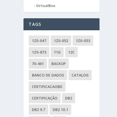
VirtualBox
TAGS
1Z0-047
1Z0-052
1Z0-053
1Z0-873
11G
12C
70-461
BACKUP
BANCO DE DADOS
CATALOG
CERTIFICACAOBD
CERTIFICAÇÃO
DB2
DB2 9.7
DB2 10.1