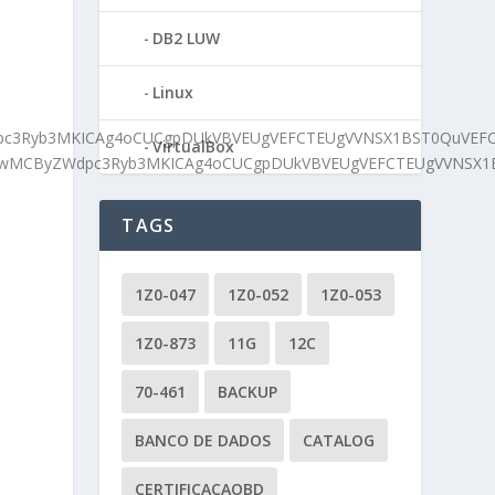
DB2 LUW
Linux
ZWdpc3Ryb3MKICAg4oCUCgpDUkVBVEUgVEFCTEUgVVNSX1BST0QuVE
VirtualBox
MTAwLjAwMCByZWdpc3Ryb3MKICAg4oCUCgpDUkVBVEUgVEFCTEUgVV
TAGS
1Z0-047
1Z0-052
1Z0-053
1Z0-873
11G
12C
e
70-461
BACKUP
BANCO DE DADOS
CATALOG
CERTIFICACAOBD