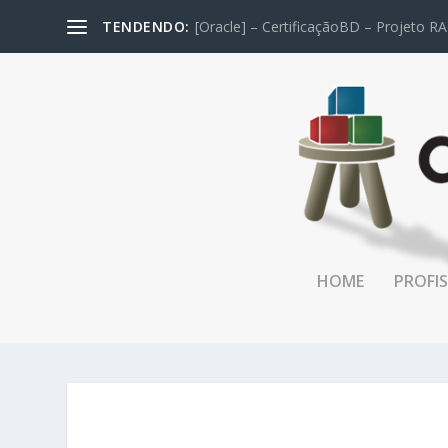
TENDENDO:
[Oracle] – CertificaçãoBD – Projeto RA
HOME
PROFIS