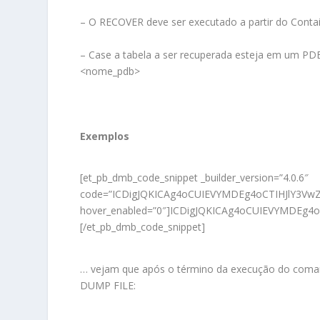
– O RECOVER deve ser executado a partir do Contai
– Case a tabela a ser recuperada esteja em um P
<nome_pdb>
Exemplos
[et_pb_dmb_code_snippet _builder_version=”4.0.6″
code=”ICDigJQKICAg4oCUIEVYMDEg4oCTIHJlY3
hover_enabled=”0″]ICDigJQKICAg4oCUIEVYMD
[/et_pb_dmb_code_snippet]
… vejam que após o término da execução do coman
DUMP FILE: