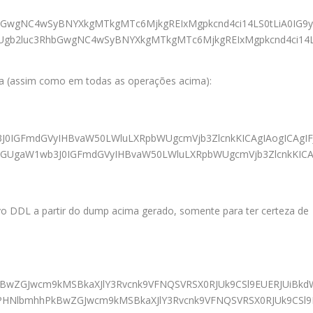
hbGwgNC4wSyBNYXkgMTkgMTc6MjkgREIxMgpkcnd4ci14LS0tLiA0IG9
bGUgb2luc3RhbGwgNC4wSyBNYXkgMTkgMTc6MjkgREIxMgpkcnd4ci14
ida (assim como em todas as operações acima):
0IGFmdGVyIHBvaW50LWluLXRpbWUgcmVjb3ZlcnkKICAgIAogICAgIF
ibGUgaW1wb3J0IGFmdGVyIHBvaW50LWluLXRpbWUgcmVjb3ZlcnkKIC
vo DDL a partir do dump acima gerado, somente para ter certeza de
wZGJwcm9kMSBkaXJlY3Rvcnk9VFNQSVRSX0RJUk9CSl9EUERJUiBkdW
vPHNlbmhhPkBwZGJwcm9kMSBkaXJlY3Rvcnk9VFNQSVRSX0RJUk9CSl