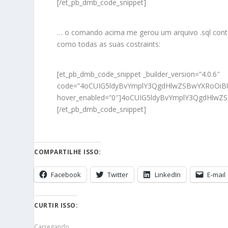
[/et_pb_dmb_code_snippet]
… o comando acima me gerou um arquivo .sql cont
como todas as suas costraints:
[et_pb_dmb_code_snippet _builder_version=”4.0.6″
code=”4oCUIG5ldyBvYmplY3QgdHlwZSBwYXRoOi
hover_enabled=”0″]4oCUIG5ldyBvYmplY3QgdH
[/et_pb_dmb_code_snippet]
COMPARTILHE ISSO:
Facebook
Twitter
LinkedIn
E-mail
CURTIR ISSO:
Carregando...