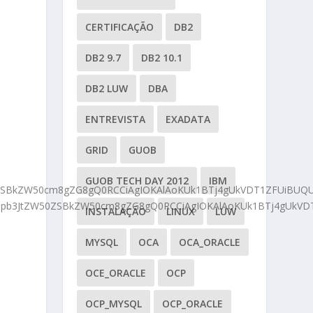
CERTIFICAÇÃO
DB2
DB2 9.7
DB2 10.1
DB2 LUW
DBA
ENTREVISTA
EXADATA
GRID
GUOB
GUOB TECH DAY 2012
IBM
W50ZSBkZW50cm8gZG8gQ0RCCiAgIOKAlAoKUk1BTj4gUkVDT1ZFUiB
W50ZXJpb3JtZW50ZSBkZW50cm8gZG8gQ0RCCiAgIOKAlAoKUk1BTj4
INSTALAÇÃO
LINUX
LUW
MYSQL
OCA
OCA_ORACLE
OCE_ORACLE
OCP
OCP_MYSQL
OCP_ORACLE