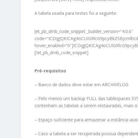
A tabela usada para testes foi a seguinte:
[et_pb_dmb_code_snippet _builder_version=”4.0.6″
code=”ICDigJQKICAg4oCUIGRlcG9pcyBkZSBjcm
hover_enabled=”0″]ICDigJQKICAg4oCUIGRlcG
[/et_pb_dmb_code_snippet]
Pré-requisitos
– Banco de dados deve estar em ARCHIVELOG
– Pelo menos um backup FULL das tablespaces SYS
contenham as tabelas a serem restauradas, mais os
– Espaço suficiente para armazenar a instância auxil
– Caso a tabela a ser recuperada possua dependent