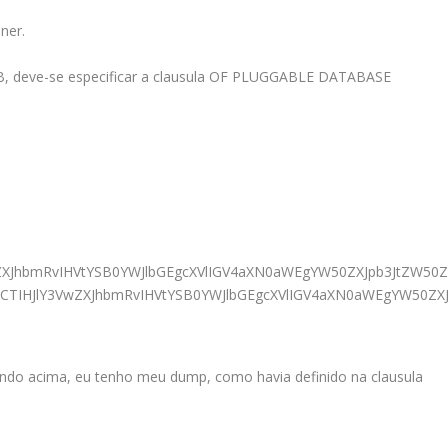
ner.
DB, deve-se especificar a clausula OF PLUGGABLE DATABASE
VwZXJhbmRvIHVtYSB0YWJlbGEgcXVlIGV4aXN0aWEgYW50ZXJpb3JtZ
Eg4oCTIHJlY3VwZXJhbmRvIHVtYSB0YWJlbGEgcXVlIGV4aXN0aWEgY
do acima, eu tenho meu dump, como havia definido na clausula