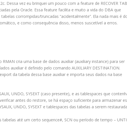
 12c. Dessa vez eu brinquei um pouco com a feature de RECOVER TA
das pela Oracle. Essa feature facilita e muito a vida do DBA que
s tabelas corrompidas/truncadas “acidentalmente”. Ela nada mais é d
omático, e como consequência disso, menos suscetível a erros.
 RMAN cria uma base de dados auxiliar (auxiliary instance) para ser
 dados auxiliar é definido pelo comando AUXILIARY DESTINATION.
export da tabela dessa base auxiliar e importa seus dados na base
SYSAUX, UNDO, SYSEXT (caso presente), e as tablespaces que conten
verificar antes do restore, se há espaço suficiente para armazenar e
 SYSAUX, UNDO, SYSEXT e tablespaces das tabelas a serem restaurad
 tabelas até um certo sequence#, SCN ou período de tempo – UNTI