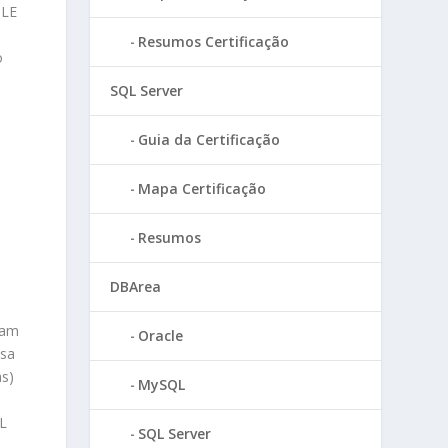
BLE
Resumos Certificação
o
SQL Server
Guia da Certificação
Mapa Certificação
Resumos
DBArea
ham
Oracle
ssa
as)
MySQL
L
SQL Server