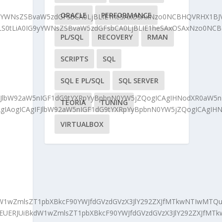
ORACLE
PERFORMANCE
yYWNsZSBvaW5zdGFsbCA0LjBLIE1heSAxOSAxNzo0NCBHQVRHX1BJVF
LS0tLiA0IG9yYWNsZSBvaW5zdGFsbCA0LjBLIE1heSAxOSAxNzo0NCBHQ
PL/SQL
RECOVERY
RMAN
SCRIPTS
SQL
SQL E PL/SQL
SQL SERVER
JlbW92aW5nIGF1dG9tYXRpYyBpbnN0YW5jZQogICAgIHNodXR0aW5n
TEORIA
TUNING
AgIAogICAgIFJlbW92aW5nIGF1dG9tYXRpYyBpbnN0YW5jZQogICAgI
VIRTUALBOX
1wZmlsZT1pbXBkcF90YWJfdGVzdGVzX3JlY292ZXJfMTkwNTIwMTQuZ
9EUERJUiBkdW1wZmlsZT1pbXBkcF90YWJfdGVzdGVzX3JlY292ZXJfMT