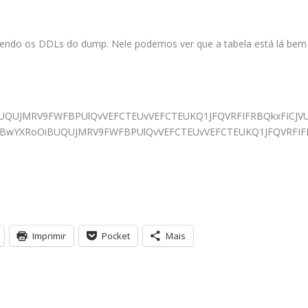
endo os DDLs do dump. Nele podemos ver que a tabela está lá bem
BUQUJMRV9FWFBPUlQvVEFCTEUvVEFCTEUKQ1JFQVRFIFRBQkxFICJ
lwZSBwYXRoOiBUQUJMRV9FWFBPUlQvVEFCTEUvVEFCTEUKQ1JFQVRF
Imprimir
Pocket
Mais