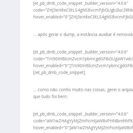
[et_pb_dmb_code_snippet _builder_version=”4.0.6″
code=”ZHJ3eHIteC0tLS4gNSBvcmFjbGUgb2luc3R
hover_enabled=”0″]ZHJ3eHIteC0tLS4gNSBvcmFj
… após gerar o dump, a instância auxiliar é remov
[et_pb_dmb_code_snippet _builder_version=”4.0.6″
code=”Tm90IHBlcmZvcm1pbmcgdGFibGUgaW1wb3J
hover_enabled=”0″]Tm90IHBlcmZvcm1pbmcgdGF
[/et_pb_dmb_code_snippet]
… como não confio muito nas coisas, gerei o arqui
que tudo foi bem:
[et_pb_dmb_code_snippet _builder_version=”4.0.6″
code=”aW1wZHAgYyMjZmFicmljaW8vPHNlbmhhPkB
hover_enabled=”0″]aW1wZHAgYyMjZmFicmljaW8