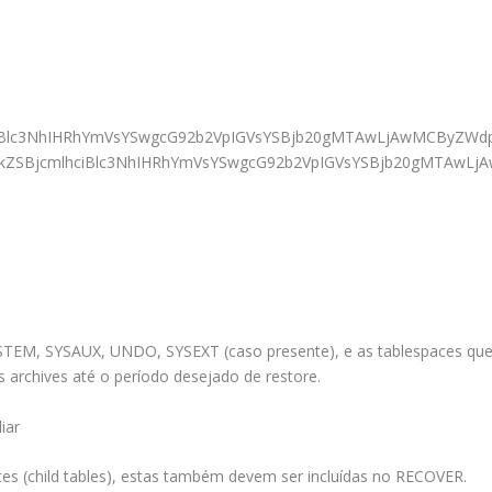
lhciBlc3NhIHRhYmVsYSwgcG92b2VpIGVsYSBjb20gMTAwLjAwMCBy
9pcyBkZSBjcmlhciBlc3NhIHRhYmVsYSwgcG92b2VpIGVsYSBjb20g
TEM, SYSAUX, UNDO, SYSEXT (caso presente), e as tablespaces qu
 archives até o período desejado de restore.
iar
es (child tables), estas também devem ser incluídas no RECOVER.