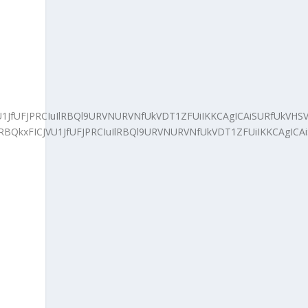
VU1JfUFJPRCIuIlRBQl9URVNURVNfUkVDT1ZFUiIKKCAgICAiSURfU
IFRBQkxFICJVU1JfUFJPRCIuIlRBQl9URVNURVNfUkVDT1ZFUiIKK