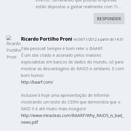
estão dispostas a gastar realmente com TI….
RESPONDER
Ricardo Portilho Proni
no 06/11/2012 a partir do 14:31
Fala pessoal! Sempre é bom reler o BAARF.
É um site criado e assinado pelos maiores
especialistas em bancos de dados do mundo, só para
mostrar as desvantagens do RAID5 e similares. E com
bom humor.
http://baarf.com/
Inclusive li hoje uma apresentação de Informix
mostrando um teste do CERN que demonstra que o
RAID 5 é até muito mais inseguro!
http://www.miracleas.com/BAARF/Why_RAID5_is_bad_
news.pdf