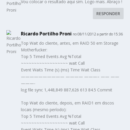
Vou colocar o resultado aqui sim. Logo mais. Abraço !
RESPONDER
Ricardo Portilho Proni
no 08/11/2012 a partir do 15:36
Top Wait do cliente, antes, em RAID 50 em Storage
Motherfucker:
Top 5 Timed Events Avg %Total
~~~~~~~~~~~~~~~~~~ wait Call
Event Waits Time (s) (ms) Time Wait Class
—————————— ———— ———– —— ——
———-
log file sync 1,448,849 887,626 613 84.5 Commit
Top Wait do cliente, depois, em RAID1 em discos
locais (mesmo período):
Top 5 Timed Events Avg %Total
~~~~~~~~~~~~~~~~~~ wait Call
Event Waits Time (s) (ms) Time Wait Class