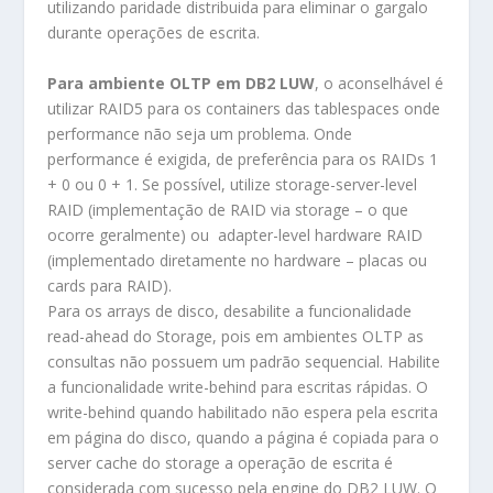
utilizando paridade distribuida para eliminar o gargalo
durante operações de escrita.
Para ambiente OLTP em DB2 LUW
, o aconselhável é
utilizar RAID5 para os containers das tablespaces onde
performance não seja um problema. Onde
performance é exigida, de preferência para os RAIDs 1
+ 0 ou 0 + 1. Se possível, utilize storage-server-level
RAID (implementação de RAID via storage – o que
ocorre geralmente) ou adapter-level hardware RAID
(implementado diretamente no hardware – placas ou
cards para RAID).
Para os arrays de disco, desabilite a funcionalidade
read-ahead do Storage, pois em ambientes OLTP as
consultas não possuem um padrão sequencial. Habilite
a funcionalidade write-behind para escritas rápidas. O
write-behind quando habilitado não espera pela escrita
em página do disco, quando a página é copiada para o
server cache do storage a operação de escrita é
considerada com sucesso pela engine do DB2 LUW. O