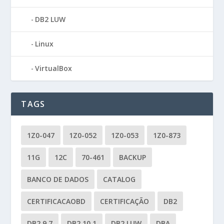
DB2 LUW
Linux
VirtualBox
TAGS
1Z0-047
1Z0-052
1Z0-053
1Z0-873
11G
12C
70-461
BACKUP
BANCO DE DADOS
CATALOG
CERTIFICACAOBD
CERTIFICAÇÃO
DB2
DB2 9.7
DB2 10.1
DB2 LUW
DBA