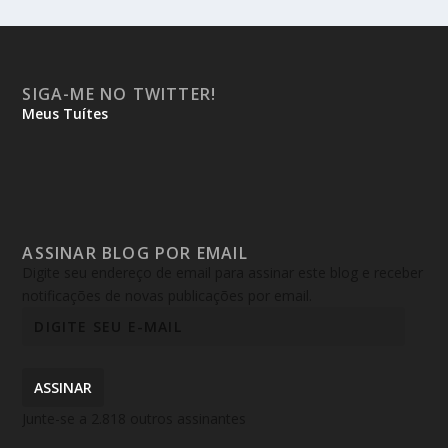
SIGA-ME NO TWITTER!
Meus Tuítes
ASSINAR BLOG POR EMAIL
Digite seu endereço de email para assinar este blog e receber
notificações de novas publicações por email.
ASSINAR
Junte-se a 2.818 outros assinantes