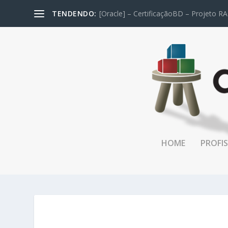
TENDENDO:
[Oracle] – CertificaçãoBD – Projeto RA
HOME
PROFIS