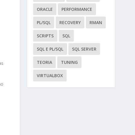
ORACLE
PERFORMANCE
PL/SQL
RECOVERY
RMAN
SCRIPTS
SQL
SQL E PL/SQL
SQL SERVER
TEORIA
TUNING
as
VIRTUALBOX
no