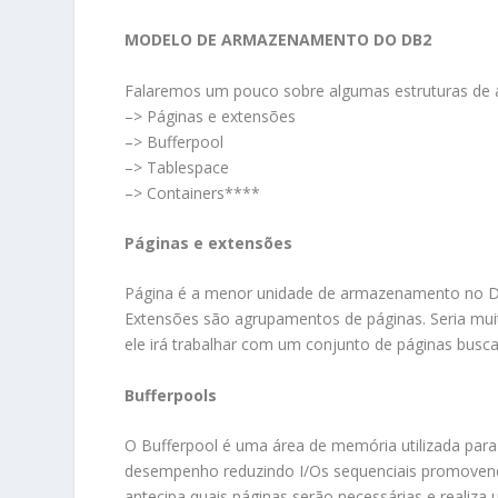
MODELO DE ARMAZENAMENTO DO DB2
Falaremos um pouco sobre algumas estruturas de a
–> Páginas e extensões
–> Bufferpool
–> Tablespace
–> Containers****
Páginas e extensões
Página é a menor unidade de armazenamento no DB
Extensões são agrupamentos de páginas. Seria mui
ele irá trabalhar com um conjunto de páginas bus
Bufferpools
O Bufferpool é uma área de memória utilizada para
desempenho reduzindo I/Os sequenciais promovendo
antecipa quais páginas serão necessárias e realiza