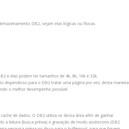
rmazenamento DB2, sejam elas lógicas ou físicas.
2 e elas podem ter tamanhos de 4k, 8k, 16k e 32k
.
to dispendioso para o DB2 tratar uma página por vez, desta maneira
cando o melhor desempenho possível.
 cache de dados. O DB2 utiliza-se dessa área afim de ganhar
 a leitura (busca prévia) e gravação de modo assíncrono (DB2
 uma pesquisa prévia no disco para o bufferpool, para que fiquem