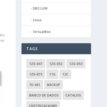
s
DB2 LUW
Linux
VirtualBox
dos
ems
TAGS
1Z0-047
1Z0-052
1Z0-053
1Z0-873
11G
12C
70-461
BACKUP
BANCO DE DADOS
CATALOG
CERTIFICACAOBD