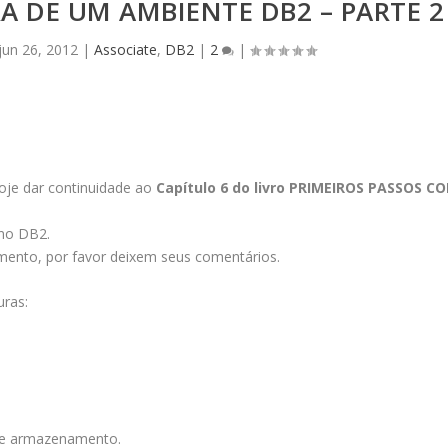
A DE UM AMBIENTE DB2 – PARTE 2
jun 26, 2012
|
Associate
,
DB2
|
2
|
je dar continuidade ao
Capítulo 6 do livro PRIMEIROS PASSOS C
no DB2.
mento, por favor deixem seus comentários.
uras:
de armazenamento.