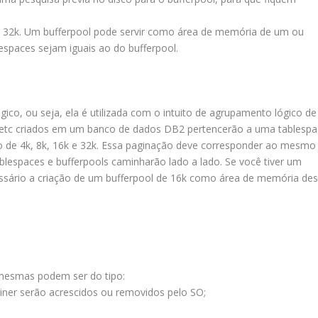
e 32k. Um bufferpool pode servir como área de memória de um ou
espaces sejam iguais ao do bufferpool.
co, ou seja, ela é utilizada com o intuito de agrupamento lógico de
e etc criados em um banco de dados DB2 pertencerão a uma tablespa
de 4k, 8k, 16k e 32k. Essa paginação deve corresponder ao mesmo
blespaces e bufferpools caminharão lado a lado. Se você tiver um
ssário a criação de um bufferpool de 16k como área de memória de
mesmas podem ser do tipo:
iner serão acrescidos ou removidos pelo SO;