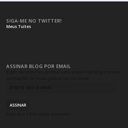
SIGA-ME NO TWITTER!
Meus Tuítes
ASSINAR BLOG POR EMAIL
Digite seu endereço de email para assinar este blog e receber
notificações de novas publicações por email.
ASSINAR
Junte-se a 2.818 outros assinantes