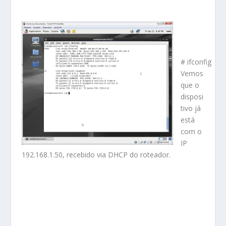
# ifconfig
Vemos
que o
disposi
tivo já
está
com o
IP
192.168.1.50, recebido via DHCP do roteador.