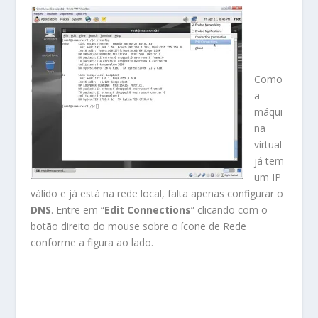
Como
a
máqui
na
virtual
já tem
um IP
válido e já está na rede local, falta apenas configurar o
DNS
. Entre em “
Edit Connections
” clicando com o
botão direito do mouse sobre o ícone de Rede
conforme a figura ao lado.