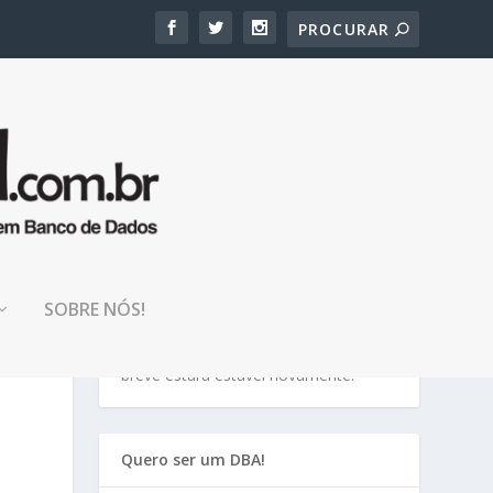
TENHA PACIÊNCIA!
SOBRE NÓS!
Nosso blog está em manutenção, em
breve estará estável novamente!
Quero ser um DBA!