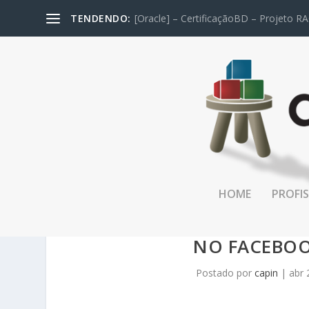
TENDENDO:
[Oracle] – CertificaçãoBD – Projeto RA
HOME
PROFIS
[SHUTDOWN ABORT] M
NO FACEBOO
Postado por
capin
|
abr 