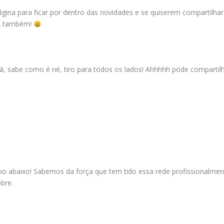
ágina
para ficar por dentro das novidades e se quiserem compartilhar
A também!
lá, sabe como é né, tiro para todos os lados! Ahhhhh pode compartil
ho abaixo! Sabemos da força que tem tido essa rede profissionalmen
obre
.