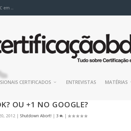
C em ...
SIONAIS CERTIFICADOS
ENTREVISTAS
MATÉRIAS
E SEGUE NO TWITTER? ME CURTE
K? OU +1 NO GOOGLE?
20, 2012
|
Shutdown Abort!
|
3
|