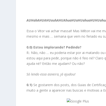
AUHahAHUAHUauhAHUAhuaHUaHUahuaHUHUahuA
Essa o Vitor vai achar massa!! Mas Milton vai me ma
mesmo e mais … semana que vem no feriado eu sum
0.0) Estou implorando? Pedindo?
R.: Não, não … eu poderia estar por ai matando o
estou aqui para pedir, porque não é feio né? Claro
ajuda né? Então me ajudam? Ou não?
Só lendo essa asneira, já ajudou!
0.1)
Se gostarem dos posts, dos Guias de Certific
muito a gente a aparecer nas buscas e motivas a Eq