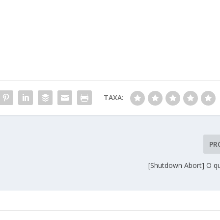
TAXA:
PR
[Shutdown Abort] O q