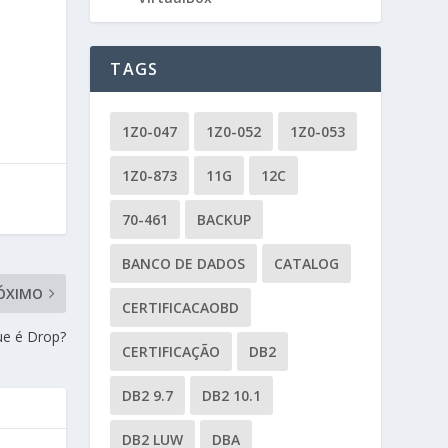
TAGS
1Z0-047
1Z0-052
1Z0-053
1Z0-873
11G
12C
70-461
BACKUP
BANCO DE DADOS
CATALOG
ÓXIMO
CERTIFICACAOBD
ue é Drop?
CERTIFICAÇÃO
DB2
DB2 9.7
DB2 10.1
DB2 LUW
DBA