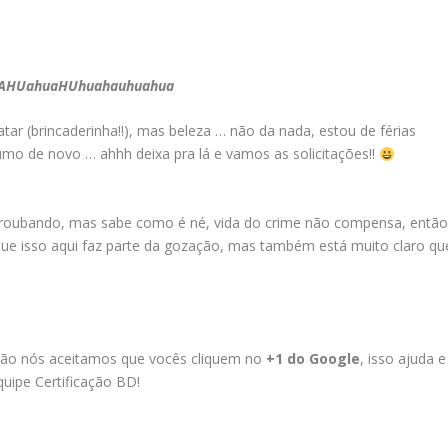
HUahuaHUhuahauhuahua
tar (brincaderinha!!), mas beleza … não da nada, estou de férias
o de novo … ahhh deixa pra lá e vamos as solicitações!!
u roubando, mas sabe como é né, vida do crime não compensa, então
 que isso aqui faz parte da gozação, mas também está muito claro qu
ação nós aceitamos que vocês cliquem no
+1 do Google
, isso ajuda e
uipe Certificação BD!