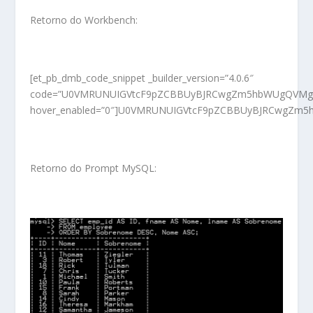
Retorno do Workbench:
[et_pb_dmb_code_snippet _builder_version=”4.0.6″
code=”U0VMRUNUIGVtcF9pZCBBUyBJRCwgZm5hbWUgQVMgT
hover_enabled=”0″]U0VMRUNUIGVtcF9pZCBBUyBJRCwgZm5
Retorno do Prompt MySQL: