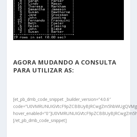
AGORA MUDANDO A CONSULTA
PARA
UTILIZAR AS
:
[et_pb_dmb_code_snippet _builder_version=”4.0.6″
code=”U0VMRUNUIGVtcF9pZCBBUyBJRCwgZm5hbWUgQVMgT
hover_enabled=”0″]U0VMRUNUIGVtcF9pZCBBUyBJRCwgZ
[/et_pb_dmb_code_snippet]