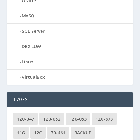
Oracle
MySQL
SQL Server
DB2 LUW
Linux
VirtualBox
TAGS
1Z0-047
1Z0-052
1Z0-053
1Z0-873
11G
12C
70-461
BACKUP