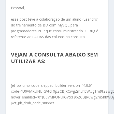
Pessoal,
esse post teve a colaboração de um aluno (Leandro)
do treinamento de BD com MySQL para
programadores PHP que estou ministrando. O Bug é
referente aos ALIAS das colunas na consulta.
VEJAM A CONSULTA ABAIXO SEM
UTILIZAR AS:
[et_pb_dmb_code_snippet _builder_version=”4.0.6″
code=”U0VMRUNUIGVtcF9pZCBJRCwgZm5hbWUgTm9tZSwgb
hover_enabled=”0″]U0VMRUNUIGVtcF9pZCBJRCwgZm5hbW
[/et_pb_dmb_code_snippet]