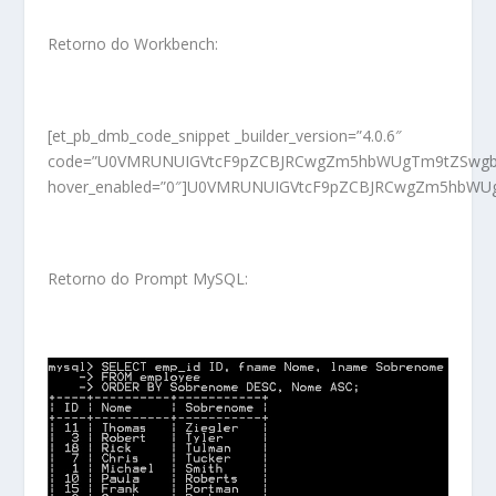
Retorno do Workbench:
[et_pb_dmb_code_snippet _builder_version=”4.0.6″
code=”U0VMRUNUIGVtcF9pZCBJRCwgZm5hbWUgTm9tZSwgbG
hover_enabled=”0″]U0VMRUNUIGVtcF9pZCBJRCwgZm5hbWUg
Retorno do Prompt MySQL: