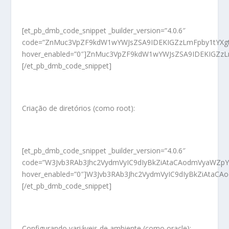
[et_pb_dmb_code_snippet _builder_version=”4.0.6″
code=”ZnMuc3VpZF9kdW1wYWJsZSA9IDEKIGZzLmFpby1tYX
hover_enabled=”0″]ZnMuc3VpZF9kdW1wYWJsZSA9IDEKIG
[/et_pb_dmb_code_snippet]
Criação de diretórios (como root):
[et_pb_dmb_code_snippet _builder_version=”4.0.6″
code=”W3Jvb3RAb3Jhc2VydmVyIC9dIyBkZiAtaCAodmVyaWZp
hover_enabled=”0″]W3Jvb3RAb3Jhc2VydmVyIC9dIyBkZiAt
[/et_pb_dmb_code_snippet]
Configurando variáveis de ambiente (como oracle):