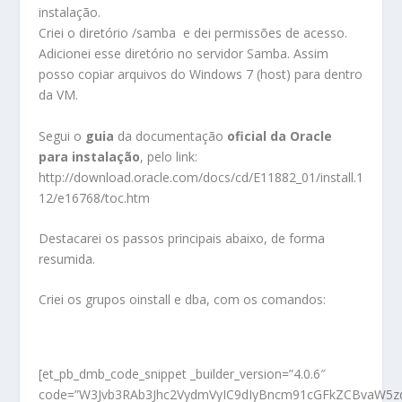
instalação.
Criei o diretório /samba e dei permissões de acesso.
Adicionei esse diretório no servidor Samba. Assim
posso copiar arquivos do Windows 7 (host) para dentro
da VM.
Segui o
guia
da documentação
oficial da Oracle
para instalação
, pelo link:
http://download.oracle.com/docs/cd/E11882_01/install.1
12/e16768/toc.htm
Destacarei os passos principais abaixo, de forma
resumida.
Criei os grupos oinstall e dba, com os comandos:
[et_pb_dmb_code_snippet _builder_version=”4.0.6″
code=”W3Jvb3RAb3Jhc2VydmVyIC9dIyBncm91cGFkZCBvaW5z