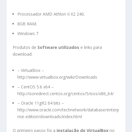
Processador AMD Athlon II X2 240;
8GB RAM;
Windows 7
Produtos de
Software utilizados
e links para
download:
– VirtualBox –
http://www.virtualbox.org/wiki/Downloads
– CentOS 5.6 x64 –
http://isoredirect.centos.org/centos/5/isos/x86_64/
– Oracle 11gR2 64 bits –
http://www.oracle.com/technetwork/database/enterp
rise-edition/downloads/index.html
O primeiro passo foi a
instalação do VirtualBox
no