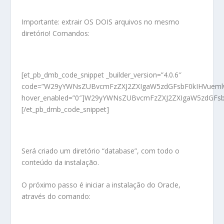
Importante: extrair OS DOIS arquivos no mesmo
diretório! Comandos:
[et_pb_dmb_code_snippet _builder_version=”4.0.6″
code=”W29yYWNsZUBvcmFzZXJ2ZXIgaW5zdGFsbF0kIHVuemlw
hover_enabled=”0″]W29yYWNsZUBvcmFzZXJ2ZXIgaW5zdGFsb
[/et_pb_dmb_code_snippet]
Será criado um diretório “database”, com todo o
conteúdo da instalação.
O próximo passo é iniciar a instalação do Oracle,
através do comando: