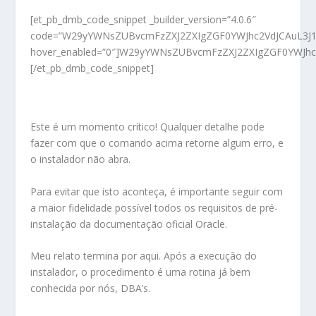
[et_pb_dmb_code_snippet _builder_version=”4.0.6″
code=”W29yYWNsZUBvcmFzZXJ2ZXIgZGF0YWJhc2VdJCAuL3J1b
hover_enabled=”0″]W29yYWNsZUBvcmFzZXJ2ZXIgZGF0YWJhc2
[/et_pb_dmb_code_snippet]
Este é um momento crítico! Qualquer detalhe pode
fazer com que o comando acima retorne algum erro, e
o instalador não abra.
Para evitar que isto aconteça, é importante seguir com
a maior fidelidade possível todos os requisitos de pré-
instalação da documentação oficial Oracle.
Meu relato termina por aqui. Após a execução do
instalador, o procedimento é uma rotina já bem
conhecida por nós, DBA’s.