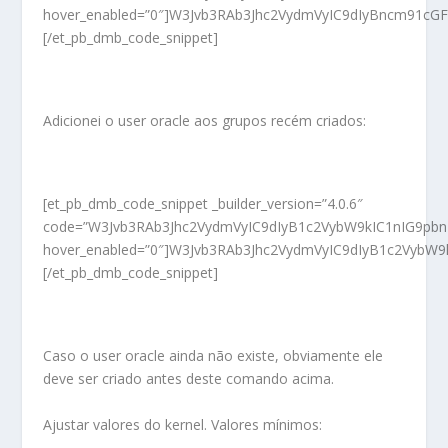
hover_enabled=”0″]W3Jvb3RAb3Jhc2VydmVyIC9dIyBncm91c
[/et_pb_dmb_code_snippet]
Adicionei o user oracle aos grupos recém criados:
[et_pb_dmb_code_snippet _builder_version=”4.0.6″
code=”W3Jvb3RAb3Jhc2VydmVyIC9dIyB1c2VybW9kIC1nIG9pb
hover_enabled=”0″]W3Jvb3RAb3Jhc2VydmVyIC9dIyB1c2VybW
[/et_pb_dmb_code_snippet]
Caso o user oracle ainda não existe, obviamente ele
deve ser criado antes deste comando acima.
Ajustar valores do kernel. Valores mínimos: