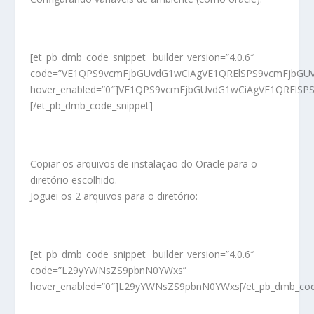
[et_pb_dmb_code_snippet _builder_version=”4.0.6″
code=”VE1QPS9vcmFjbGUvdG1wCiAgVE1QRElSPS9vcmFjbGU
hover_enabled=”0″]VE1QPS9vcmFjbGUvdG1wCiAgVE1QREl
[/et_pb_dmb_code_snippet]
Copiar os arquivos de instalação do Oracle para o
diretório escolhido.
Joguei os 2 arquivos para o diretório:
[et_pb_dmb_code_snippet _builder_version=”4.0.6″
code=”L29yYWNsZS9pbnN0YWxs”
hover_enabled=”0″]L29yYWNsZS9pbnN0YWxs[/et_pb_dmb_cod