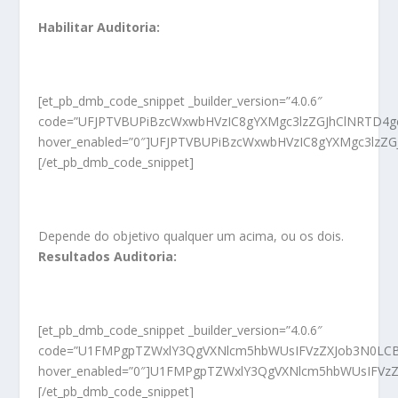
Habilitar Auditoria:
[et_pb_dmb_code_snippet _builder_version=”4.0.6″
code=”UFJPTVBUPiBzcWxwbHVzIC8gYXMgc3lzZGJhClNRTD4
hover_enabled=”0″]UFJPTVBUPiBzcWxwbHVzIC8gYXMgc3l
[/et_pb_dmb_code_snippet]
Depende do objetivo qualquer um acima, ou os dois.
Resultados Auditoria:
[et_pb_dmb_code_snippet _builder_version=”4.0.6″
code=”U1FMPgpTZWxlY3QgVXNlcm5hbWUsIFVzZXJob3N0LCBU
hover_enabled=”0″]U1FMPgpTZWxlY3QgVXNlcm5hbWUsIFVz
[/et_pb_dmb_code_snippet]