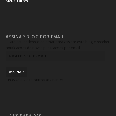
Meus Tuítes
ASSINAR BLOG POR EMAIL
Digite seu endereço de email para assinar este blog e receber
notificações de novas publicações por email.
ASSINAR
Junte-se a 2.818 outros assinantes
LINKS PARA RSS