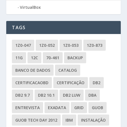
VirtualBox
TAGS
1Z0-047
1Z0-052
1Z0-053
1Z0-873
11G
12C
70-461
BACKUP
BANCO DE DADOS
CATALOG
CERTIFICACAOBD
CERTIFICAÇÃO
DB2
DB2 9.7
DB2 10.1
DB2 LUW
DBA
ENTREVISTA
EXADATA
GRID
GUOB
GUOB TECH DAY 2012
IBM
INSTALAÇÃO