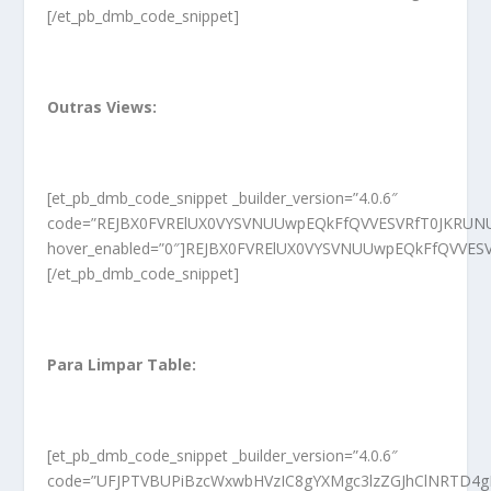
[/et_pb_dmb_code_snippet]
Outras Views:
[et_pb_dmb_code_snippet _builder_version=”4.0.6″
code=”REJBX0FVRElUX0VYSVNUUwpEQkFfQVVESVRfT0JKRU
hover_enabled=”0″]REJBX0FVRElUX0VYSVNUUwpEQkFfQVV
[/et_pb_dmb_code_snippet]
Para Limpar Table:
[et_pb_dmb_code_snippet _builder_version=”4.0.6″
code=”UFJPTVBUPiBzcWxwbHVzIC8gYXMgc3lzZGJhClNRTD4gR