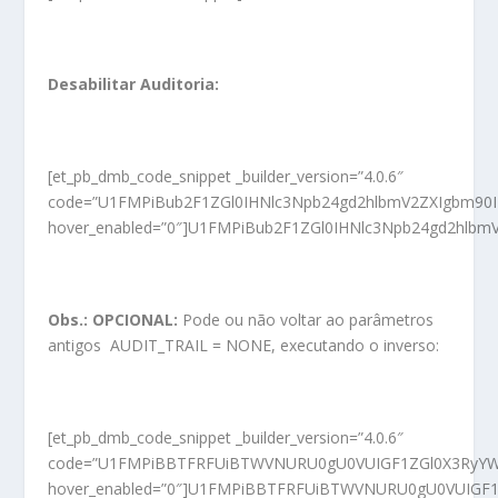
Desabilitar Auditoria:
[et_pb_dmb_code_snippet _builder_version=”4.0.6″
code=”U1FMPiBub2F1ZGl0IHNlc3Npb24gd2hlbmV2ZXIgb
hover_enabled=”0″]U1FMPiBub2F1ZGl0IHNlc3Npb24gd2hl
Obs.: OPCIONAL:
Pode ou não voltar ao parâmetros
antigos AUDIT_TRAIL = NONE, executando o inverso:
[et_pb_dmb_code_snippet _builder_version=”4.0.6″
code=”U1FMPiBBTFRFUiBTWVNURU0gU0VUIGF1ZGl0X3RyYW
hover_enabled=”0″]U1FMPiBBTFRFUiBTWVNURU0gU0VUIGF