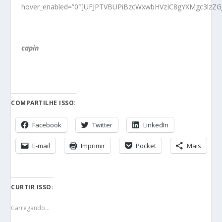
hover_enabled=”0″]UFJPTVBUPiBzcWxwbHVzIC8gYXMgc3lzZG
capin
COMPARTILHE ISSO:
Facebook
Twitter
LinkedIn
E-mail
Imprimir
Pocket
Mais
CURTIR ISSO:
Carregando...