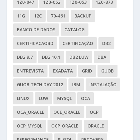
1Z0-047
1Z0-052
1Z0-053
1Z0-873
11G
12C
70-461
BACKUP
BANCO DE DADOS
CATALOG
CERTIFICACAOBD
CERTIFICAÇÃO
DB2
DB2 9.7
DB2 10.1
DB2 LUW
DBA
ENTREVISTA
EXADATA
GRID
GUOB
GUOB TECH DAY 2012
IBM
INSTALAÇÃO
LINUX
LUW
MYSQL
OCA
OCA_ORACLE
OCE_ORACLE
OCP
OCP_MYSQL
OCP_ORACLE
ORACLE
PERFORMANCE
PL/SQL
RECOVERY